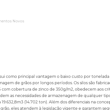
mentos Novos
ossui como principal vantagem o baixo custo por tonelada
gem de grãos por longos períodos. Os silos são fabric
5 com cobertura de zinco de 350g/m2, obedecem aos crit
endem as necessidades de armazenagem de qualquer tipo
19.632,8m3 (14.702 ton). Além dos diferenciais na conc
grão, eles atendem à legislação vigente e garantem se