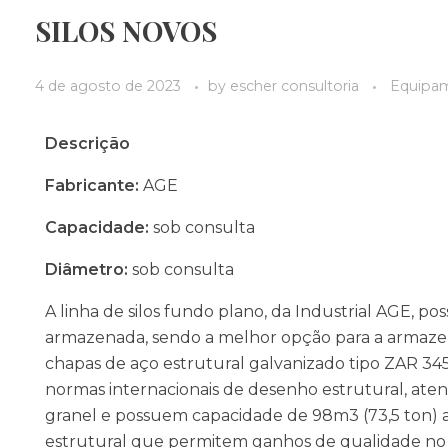
SILOS NOVOS
4 de agosto de 2023
by
escher consultoria
Equipa
Descrição
Fabricante:
AGE
Capacidade:
sob consulta
Diâmetro:
sob consulta
A linha de silos fundo plano, da Industrial AGE, p
armazenada, sendo a melhor opção para a armazena
chapas de aço estrutural galvanizado tipo ZAR 34
normas internacionais de desenho estrutural, at
granel e possuem capacidade de 98m3 (73,5 ton) a 
estrutural que permitem ganhos de qualidade no 