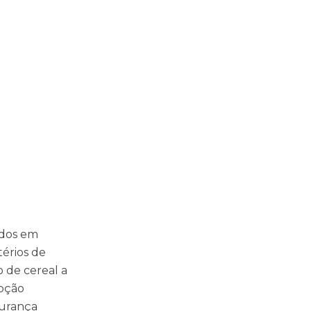
ados em
érios de
 de cereal a
epção
gurança