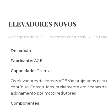
ELEVADORES NOVOS
4 de agosto de 2023
by
escher consultoria
Equipa
Descrição
Fabricante:
AGE
Capacidade:
Diversas
Os elevadores de cereais AGE são projetados para
contínuo. Construídos inteiramente em chapas de 
acionamento por motorredutores.
Componentes