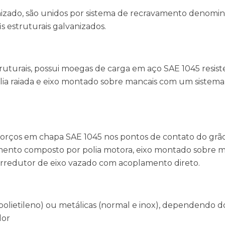
izado, são unidos por sistema de recravamento denomi
s estruturais galvanizados.
ruturais, possui moegas de carga em aço SAE 1045 resist
olia raiada e eixo montado sobre mancais com um sistema
forços em chapa SAE 1045 nos pontos de contato do grão
namento composto por polia motora, eixo montado sobre 
rredutor de eixo vazado com acoplamento direto.
polietileno) ou metálicas (normal e inox), dependendo d
dor